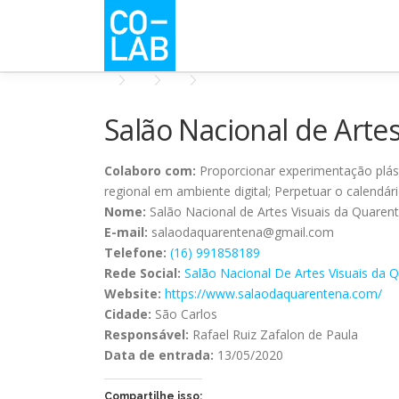
Pular
para
o
conteúdo
Salão Nacional de Arte
Colaboro com:
Proporcionar experimentação plástic
regional em ambiente digital; Perpetuar o calendár
Nome:
Salão Nacional de Artes Visuais da Quaren
E-mail:
salaodaquarentena@gmail.com
Telefone:
(16) 991858189
Rede Social:
Salão Nacional De Artes Visuais da 
Website:
https://www.salaodaquarentena.com/
Cidade:
São Carlos
Responsável:
Rafael Ruiz Zafalon de Paula
Data de entrada:
13/05/2020
Compartilhe isso: