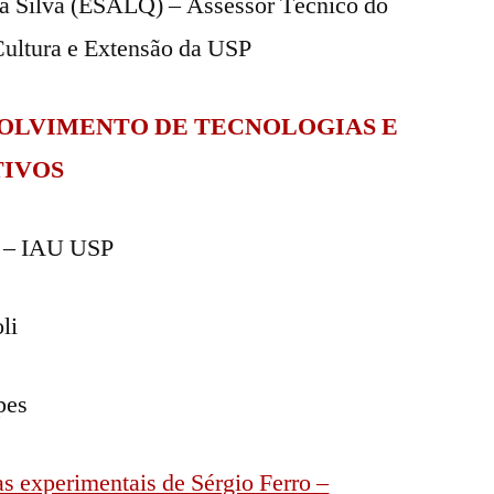
 da Silva (ESALQ) – Assessor Técnico do
Cultura e Extensão da USP
ENVOLVIMENTO DE TECNOLOGIAS E
TIVOS
o – IAU USP
li
pes
s experimentais de Sérgio Ferro –