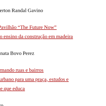
Everton Randal Gavino
Pavilhão “The Future Now”
o ensino da construção em madeira
nata Bovo Perez
mando ruas e bairros
 urbano para uma praça, estudos e
de que educa
ro