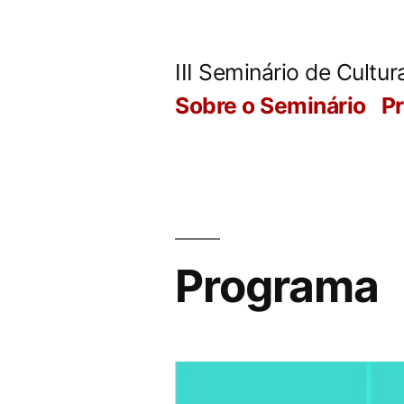
Pular
para
III Seminário de Cult
o
Sobre o Seminário
P
conteúdo
Programa