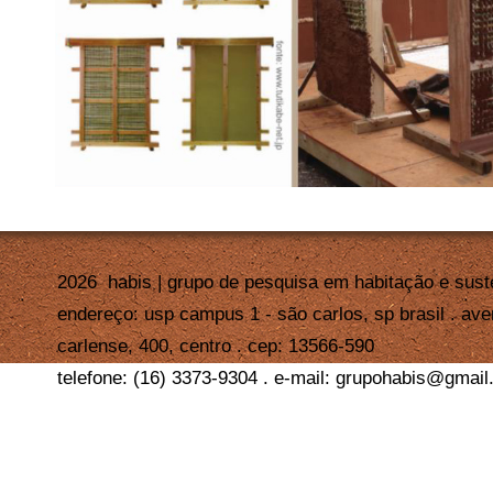
2026 habis | grupo de pesquisa em habitação e sus
endereço: usp campus 1 - são carlos, sp brasil . ave
carlense, 400, centro . cep: 13566-590
telefone: (16) 3373-9304 . e-mail: grupohabis@gmai