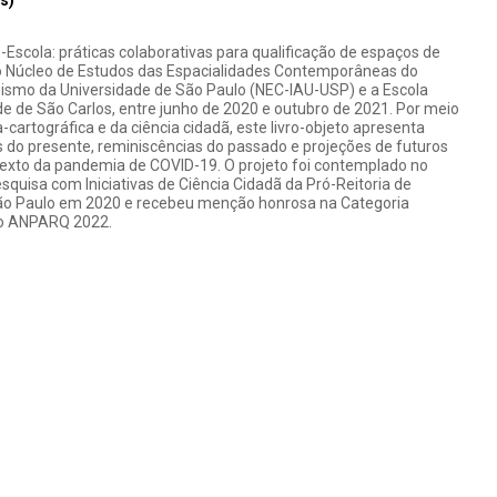
s)
o-Escola: práticas colaborativas para qualificação de espaços de
elo Núcleo de Estudos das Espacialidades Contemporâneas do
anismo da Universidade de São Paulo (NEC-IAU-USP) e a Escola
e de São Carlos, entre junho de 2020 e outubro de 2021. Por meio
artográfica e da ciência cidadã, este livro-objeto apresenta
 do presente, reminiscências do passado e projeções de futuros
exto da pandemia de COVID-19. O projeto foi contemplado no
esquisa com Iniciativas de Ciência Cidadã da Pró-Reitoria de
São Paulo em 2020 e recebeu menção honrosa na Categoria
io ANPARQ 2022.