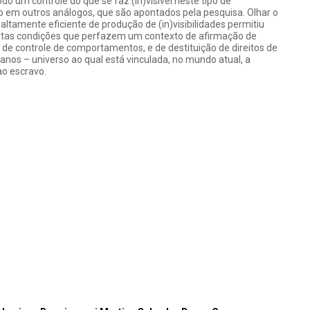
do um controle do que se faz (in)visível neste tipo de
m outros análogos, que são apontados pela pesquisa. Olhar o
ltamente eficiente de produção de (in)visibilidades permitiu
ertas condições que perfazem um contexto de afirmação de
de controle de comportamentos, e de destituição de direitos de
nos – universo ao qual está vinculada, no mundo atual, a
ao escravo.