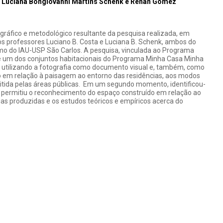
, Luciana Bongiovanni Martins Schenk e Renan Gomez
gráfico e metodológico resultante da pesquisa realizada, em
 professores Luciano B. Costa e Luciana B. Schenk, ambos do
smo do IAU-USP São Carlos. A pesquisa, vinculada ao Programa
te um dos conjuntos habitacionais do Programa Minha Casa Minha
 utilizando a fotografia como documento visual e, também, como
o em relação à paisagem ao entorno das residências, aos modos
itida pelas áreas públicas. Em um segundo momento, identificou-
e permitiu o reconhecimento do espaço construído em relação ao
ias produzidas e os estudos teóricos e empíricos acerca do