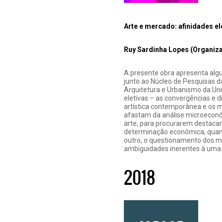
Arte e mercado: afinidades el
Ruy Sardinha Lopes (Organiz
A presente obra apresenta algu
junto ao Núcleo de Pesquisas 
Arquitetura e Urbanismo da Uni
eletivas – as convergências e d
artística contemporânea e os m
afastam da análise microeconô
arte, para procurarem destacar 
determinação econômica, quanto
outro, o questionamento dos m
ambiguidades inerentes à uma 
2018