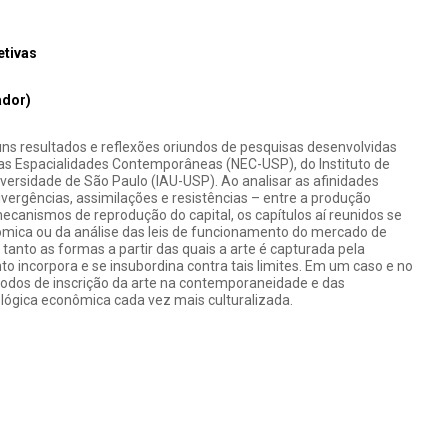
etivas
ador)
ns resultados e reflexões oriundos de pesquisas desenvolvidas
das Espacialidades Contemporâneas (NEC-USP), do Instituto de
versidade de São Paulo (IAU-USP). Ao analisar as afinidades
ivergências, assimilações e resistências – entre a produção
ecanismos de reprodução do capital, os capítulos aí reunidos se
mica ou da análise das leis de funcionamento do mercado de
tanto as formas a partir das quais a arte é capturada pela
 incorpora e se insubordina contra tais limites. Em um caso e no
odos de inscrição da arte na contemporaneidade e das
lógica econômica cada vez mais culturalizada.