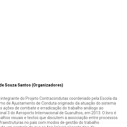
 de Souza Santos (Organizadores)
te integrante do Projeto Contracondutas coordenado pela Escola da
rmo de Ajustamento de Conduta originado da atuação do sistema
das ações de combate e erradicação do trabalho análogo ao
nal 3 do Aeroporto Internacional de Guarulhos, em 2013. O livro é
balhos visuais e textos que discutem a associação entre processos
nfraestruturas no país com modos de gestão do trabalho