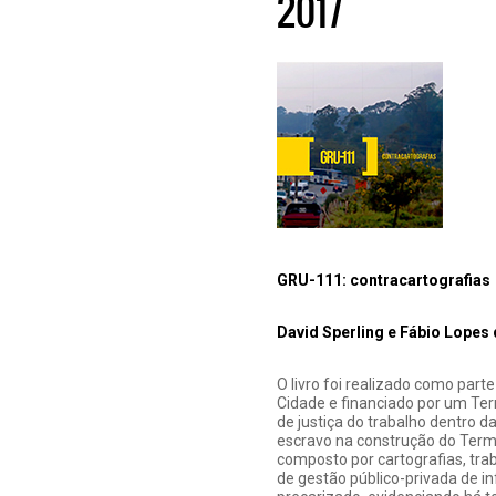
2017
GRU-111: contracartografias
David Sperling e Fábio Lopes
O livro foi realizado como par
Cidade e financiado por um Te
de justiça do trabalho dentro 
escravo na construção do Termi
composto por cartografias, tra
de gestão público-privada de i