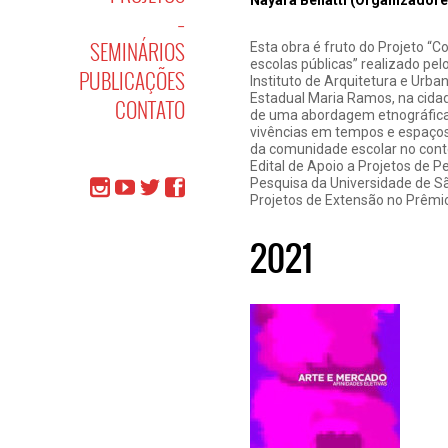
Nayara Benatti (Organizadore
–
SEMINÁRIOS
Esta obra é fruto do Projeto “C
escolas públicas” realizado p
PUBLICAÇÕES
Instituto de Arquitetura e Urb
Estadual Maria Ramos, na cidad
CONTATO
de uma abordagem etnográfica-c
vivências em tempos e espaços
da comunidade escolar no cont
Edital de Apoio a Projetos de P
Pesquisa da Universidade de 
Projetos de Extensão no Prêm
2021