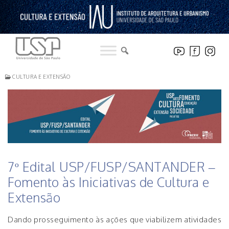
Pular
para
o
conteúdo
CULTURA E EXTENSÃO
7º Edital USP/FUSP/SANTANDER –
Fomento às Iniciativas de Cultura e
Extensão
Dando prosseguimento às ações que viabilizem atividades