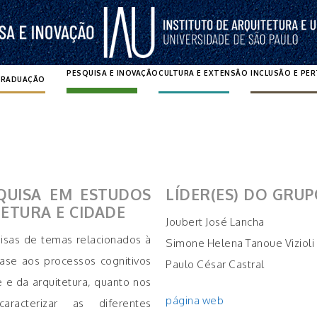
PESQUISA E INOVAÇÃO
CULTURA E EXTENSÃO
INCLUSÃO E PE
GRADUAÇÃO
Pesquisar por:
QUISA EM ESTUDOS
LÍDER(ES) DO GRU
ETURA E CIDADE
Joubert José Lancha
isas de temas relacionados à
Simone Helena Tanoue Vizioli
se aos processos cognitivos
Paulo César Castral
 e da arquitetura, quanto nos
página web
caracterizar as diferentes