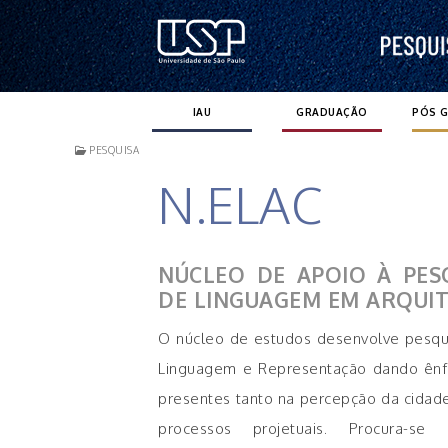
Pular
para
o
conteúdo
IAU
GRADUAÇÃO
PÓS 
PESQUISA
N.ELAC
NÚCLEO DE APOIO À PES
DE LINGUAGEM EM ARQUIT
O núcleo de estudos desenvolve pesqu
Linguagem e Representação dando ênfa
presentes tanto na percepção da cidade
processos projetuais. Procura-se 