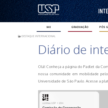
Pular
para
o
conteúdo
IAU
GRADUAÇÃO
PÓS 
DESTAQUE INTERNACIONAL
Diário de in
Olá! Conheça a página do Padlet da Com
nossa comunidade em mobilidade pelo mu
Universidade de São Paulo. Acesse a pl