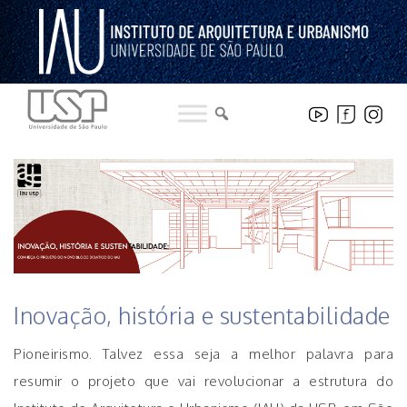
Pular
para
o
conteúdo
HISTÓRICO DE NOTICIAS DO INSTITUTO
Inovação, história e sustentabilidade
Pioneirismo. Talvez essa seja a melhor palavra para
resumir o projeto que vai revolucionar a estrutura do