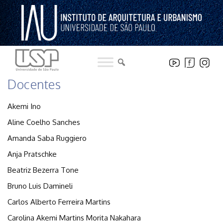
Pular
para
o
conteúdo
Docentes
Akemi Ino
Aline Coelho Sanches
Amanda Saba Ruggiero
Anja Pratschke
Beatriz Bezerra Tone
Bruno Luis Damineli
Carlos Alberto Ferreira Martins
Carolina Akemi Martins Morita Nakahara