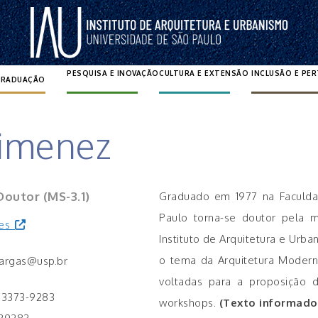
PESQUISA E INOVAÇÃO
CULTURA E EXTENSÃO
INCLUSÃO E PE
GRADUAÇÃO
Pesquisar por:
Gimenez
Doutor (MS-3.1)
Graduado em 1977 na Faculda
Paulo torna-se doutor pela 
tes
Instituto de Arquitetura e Ur
o tema da Arquitetura Moder
largas@usp.br
voltadas para a proposição
) 3373-9283
workshops.
(Texto informado