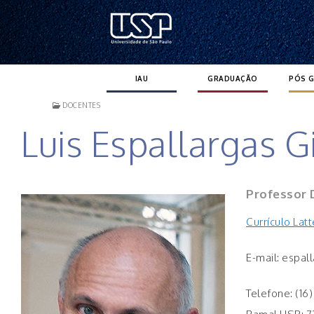
Pular
para
o
conteúdo
IAU
GRADUAÇÃO
PÓS 
DOCENTES
Luis Espallargas 
Professor 
Currículo Lat
E-mail: espal
Telefone: (16