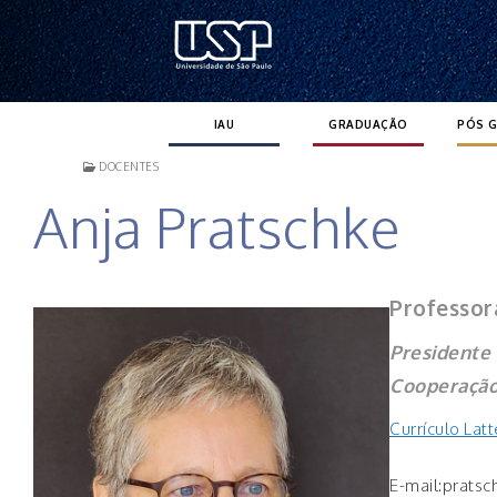
Pular
para
o
conteúdo
IAU
GRADUAÇÃO
PÓS 
DOCENTES
Anja Pratschke
Professor
Presidente
Cooperação
Currículo Lat
E-mail:pratsc