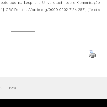
s-doutorado na Leuphana Universitaet, sobre Comunicação
24]. ORCID: https://orcid.org/0000-0002-7126-2871;
(Texto
P - Brasil