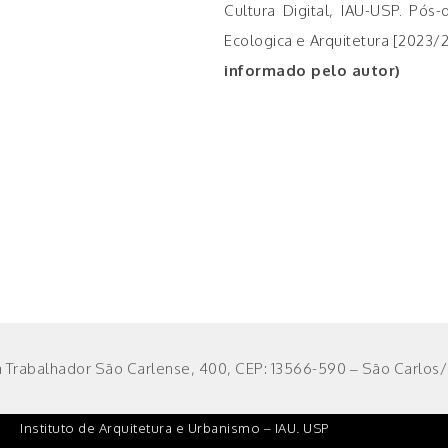
Cultura Digital, IAU-USP. Pó
Ecologica e Arquitetura [2023/
informado pelo autor)
 Trabalhador São Carlense, 400, CEP: 13566-590 – São Carlos/S
Instituto de Arquitetura e Urbanismo – IAU. USP