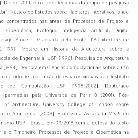
o]. Desde 2001, é co- coordenadora do grupo de pesquisa
r], Núcleo de Estudos sobre Habitares Interativos, onde
ão concentrados nas áreas de Processos de Projeto e
Cibernética, Ecologia, Inteligência Artificial, Digital
Design Process. Graduada pela Ecole d’Architecture de
G, 1991]; Mestre em Historia da Arquitetura sobre a
scola de Engenharia, USP [1996]; Pesquisa da Arquitetura
 [1994]; Doutora em Ciências Computacionais sobre o uso
 método de construção de espaços virtuais pelo Instituto
 e de Computação, USP [1998-2002]. Doutorado
Hipermedias pela Université de Paris 8 (2001), Pós-
l of Architecture, University College of London sobre
m e Arquitetura [2009]. Professora Associada MS-5 do
rbanismo USP , Brasil, em 09/2018 com a defesa do texto
r e o Timoneiro: Processos de Projeto e Cibernética na