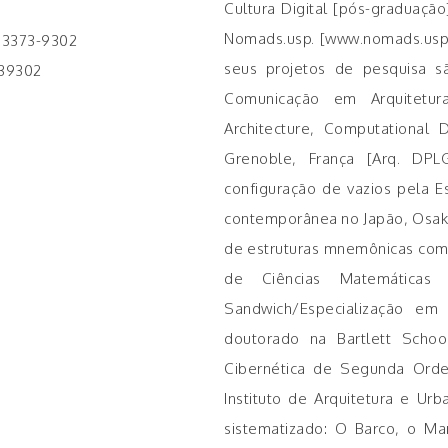
Cultura Digital [pós-graduaçã
Nomads.usp. [www.nomads.usp.b
) 3373-9302
seus projetos de pesquisa s
739302
Comunicação em Arquitetura: 
Architecture, Computational 
Grenoble, França [Arq. DPL
configuração de vazios pela E
contemporânea no Japão, Osaka
de estruturas mnemônicas como
de Ciências Matemáticas
Sandwich/Especialização em 
doutorado na Bartlett Schoo
Cibernética de Segunda Orde
Instituto de Arquitetura e U
sistematizado: O Barco, o Ma