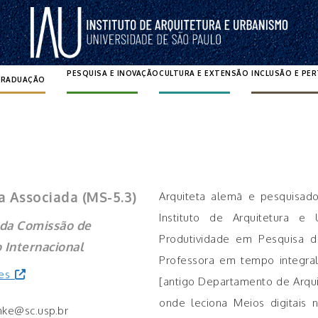
PESQUISA E INOVAÇÃO
CULTURA E EXTENSÃO
INCLUSÃO E PE
GRADUAÇÃO
Pesquisar por:
a Associada (MS-5.3)
Arquiteta alemã e pesquisado
Instituto de Arquitetura e
 da Comissão de
Produtividade em Pesquisa 
 Internacional
Professora em tempo integral
tes
[antigo Departamento de Arqu
onde leciona Meios digitais 
hke@sc.usp.br