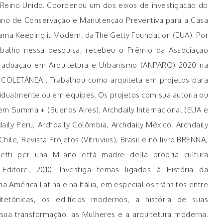
a e Reino Unido. Coordenou um dos eixos de investigação do
lano de Conservação e Manutenção Preventiva para a Casa
rama Keeping it Modern, da The Getty Foundation (EUA). Por
abalho nessa pesquisa, recebeu o Prêmio da Associação
Graduação em Arquitetura e Urbanismo (ANPARQ) 2020 na
COLETÂNEA . Trabalhou como arquiteta em projetos para
ividualmente ou em equipes. Os projetos com sua autoria ou
em Summa + (Buenos Aires); Archdaily Internacional (EUA e
aily Peru, Archdaily Colômbia, Archdaily México, Archdaily
Chile, Revista Projetos (Vitruvius), Brasil e no livro BRENNA,
etti per una Milano città madre della propria cultura
 Editore, 2010. Investiga temas ligados à História da
a América Latina e na Itália, em especial os trânsitos entre
uitetônicas, os edifícios modernos, a história de suas
 sua transformação, as Mulheres e a arquitetura moderna.