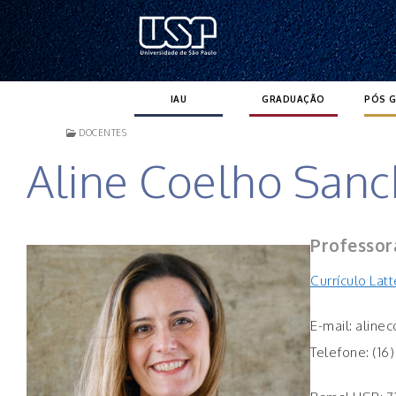
Pular
para
o
conteúdo
IAU
GRADUAÇÃO
PÓS 
DOCENTES
Aline Coelho San
Professor
Currículo Lat
E-mail: aline
Telefone: (16