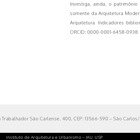
Investiga, ainda, o patrimôn
somente da Arquitetura Modern
Arquitetura. Indicadores bibl
ORCID: 0000-0001-6458-0938.
 Trabalhador São Carlense, 400, CEP: 13566-590 – São Carlos/S
Instituto de Arquitetura e Urbanismo – IAU. USP