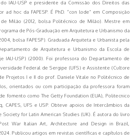
do IAU-USP e presidente da Comissão dos Direitos das
tor ad hoc da FAPESP. É PhD. “con lode” em Composição
o de Milão (2012, bolsa Politécnico de Milão). Mestre em
Programa de Pós-Graduação em Arquitetura e Urbanismo da
2004, bolsa FAPESP). Graduada Arquiteta e Urbanista pela
Departamento de Arquitetura e Urbanismo da Escola de
je IAU-USP) (2000). Foi professora do Departamento de
versidade Federal de Sergipe (UFS) e Assistente (Cultore
e Projetos I e II do prof. Daniele Vitale no Politécnico de
dos, orientados ou com participação da professora foram
 de fomento como The Getty Foundation (EUA), Politecnico
NPq, CAPES, UFS e USP. Obteve apoios de Intercâmbios da
Society for Latin American Studies (UK). É autora do livro
Post War Italian Art, Architecture and Design in Brazil,
4. Publicou artigos em revistas científicas e capítulos de