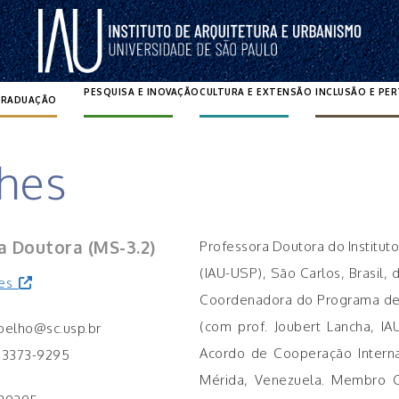
PESQUISA E INOVAÇÃO
CULTURA E EXTENSÃO
INCLUSÃO E PE
GRADUAÇÃO
Pesquisar por:
ches
a Doutora (MS-3.2)
Professora Doutora do Institut
(IAU-USP), São Carlos, Brasil, 
tes
Coordenadora do Programa de 
(com prof. Joubert Lancha, IA
coelho@sc.usp.br
Acordo de Cooperação Interna
) 3373-9295
Mérida, Venezuela. Membro CC