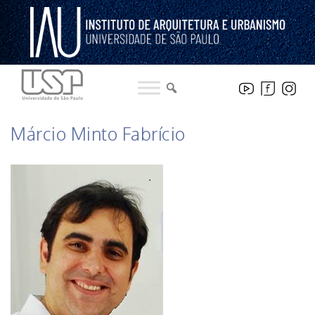
Pular
para
o
conteúdo
DOCENTES
Márcio Minto Fabrício