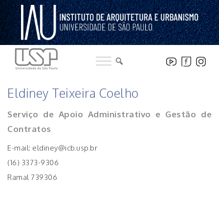
Pular
para
o
conteúdo
INSTITUCIONAL
Eldiney Teixeira Coelho
Serviço de Apoio Administrativo e Gestão de
Contratos
E-mail: eldiney@icb.usp.br
(16) 3373-9306
Ramal 739306