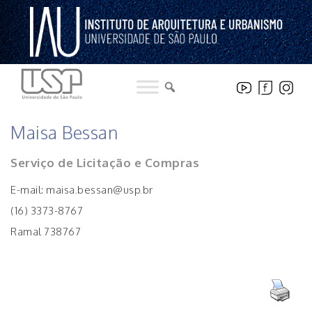
Pular
para
o
conteúdo
INSTITUCIONAL
Maisa Bessan
Serviço de Licitação e Compras
E-mail: maisa.bessan@usp.br
(16) 3373-8767
Ramal 738767