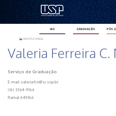
Pular
para
o
conteúdo
IAU
GRADUAÇÃO
PÓS 
INSTITUCIONAL
Valeria Ferreira C.
Serviço de Graduação
E-mail: valeriafcn@sc.usp.br
(16) 3364-9166
Ramal 649166