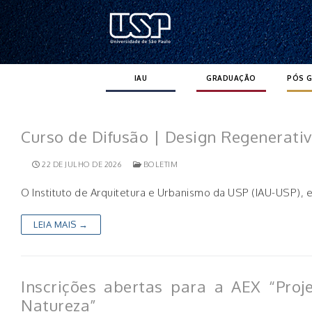
Pular
para
o
conteúdo
IAU
GRADUAÇÃO
PÓS 
Curso de Difusão | Design Regenerati
22 DE JULHO DE 2026
BOLETIM
O Instituto de Arquitetura e Urbanismo da USP (IAU-USP),
LEIA MAIS →
Inscrições abertas para a AEX “Proj
Natureza”