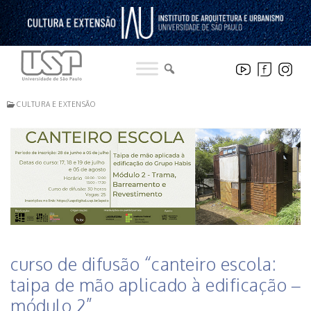
Pular
para
o
conteúdo
CULTURA E EXTENSÃO
curso de difusão “canteiro escola:
taipa de mão aplicado à edificação –
módulo 2”