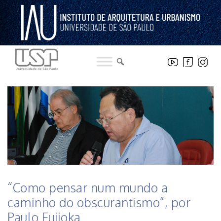
Pular
para
o
conteúdo
HISTÓRICO DE NOTICIAS DO INSTITUTO
“Como pensar num mundo a
caminho do obscurantismo”, por
Paulo Fujioka