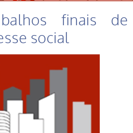
abalhos finais de
esse social