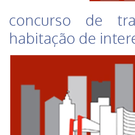
concurso de tr
habitação de inter