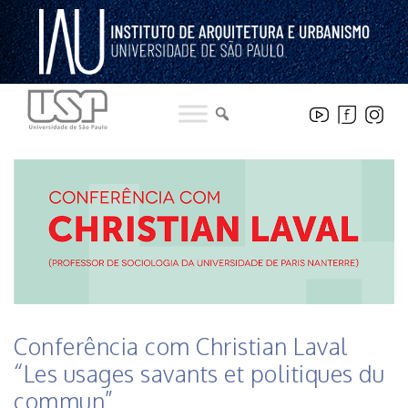
Pular
para
o
conteúdo
HISTÓRICO DE NOTICIAS DO INSTITUTO
Conferência com Christian Laval
“Les usages savants et politiques du
commun”