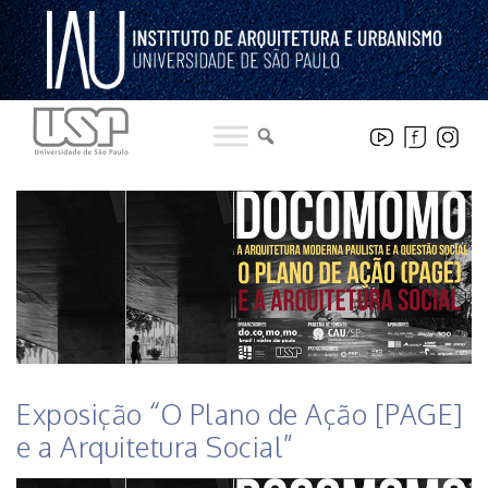
Pular
para
o
conteúdo
HISTÓRICO DE NOTICIAS DO INSTITUTO
Exposição “O Plano de Ação [PAGE]
e a Arquitetura Social”