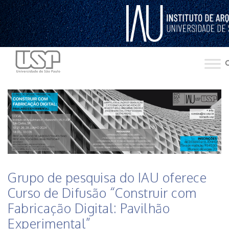
Pular
para
o
conteúdo
HISTÓRICO DE NOTICIAS DO INSTITUTO
Grupo de pesquisa do IAU oferece
Curso de Difusão “Construir com
Fabricação Digital: Pavilhão
Experimental”