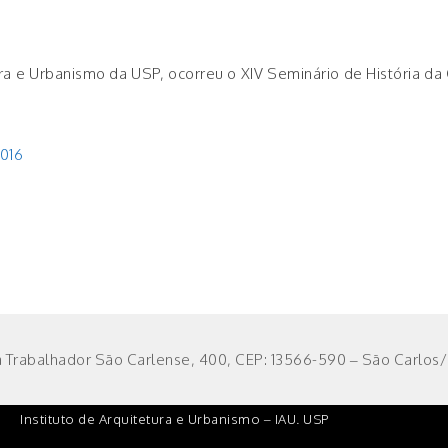
tura e Urbanismo da USP, ocorreu o XIV Seminário de História d
2016
 Trabalhador São Carlense, 400, CEP: 13566-590 – São Carlos/S
Instituto de Arquitetura e Urbanismo – IAU. USP