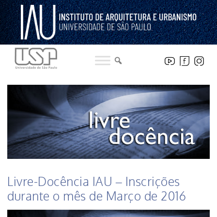
Pular
para
o
conteúdo
HISTÓRICO DE NOTICIAS DO INSTITUTO
Livre-Docência IAU – Inscrições
durante o mês de Março de 2016