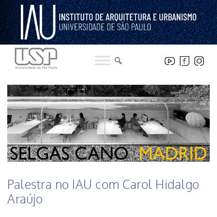
Pular
para
o
conteúdo
HISTÓRICO DE NOTICIAS DO INSTITUTO
Palestra no IAU com Carol Hidalgo
Araújo