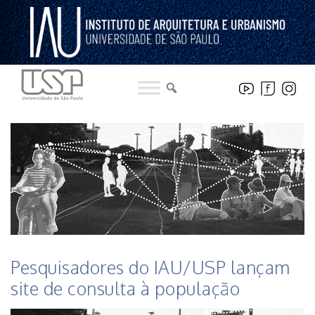
Pular
para
o
conteúdo
HISTÓRICO DE NOTICIAS DO INSTITUTO
Pesquisadores do IAU/USP lançam
site de consulta à população