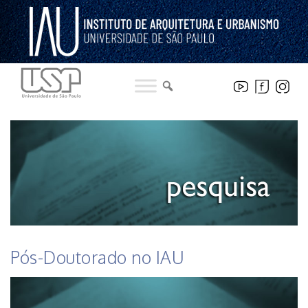
Pular
para
o
conteúdo
HISTÓRICO DE NOTICIAS DO INSTITUTO
Pós-Doutorado no IAU