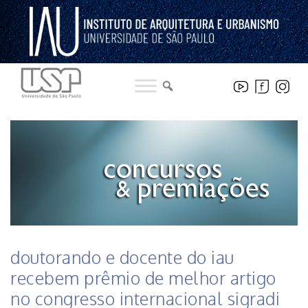
Pular
para
o
conteúdo
HISTÓRICO DE NOTICIAS DO INSTITUTO
doutorando e docente do iau
recebem prêmio de melhor artigo
no congresso internacional sigradi