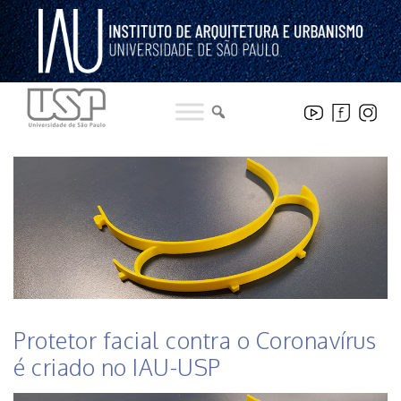
Pular
para
o
conteúdo
HISTÓRICO DE NOTICIAS DO INSTITUTO
Protetor facial contra o Coronavírus
é criado no IAU-USP