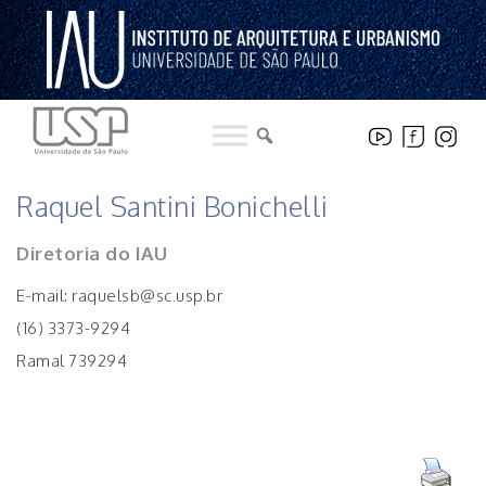
Pular
para
o
conteúdo
INSTITUCIONAL
Raquel Santini Bonichelli
Diretoria do IAU
E-mail: raquelsb@sc.usp.br
(16) 3373-9294
Ramal 739294