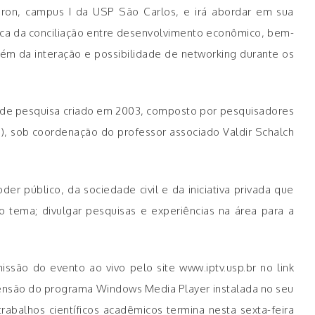
Caron, campus I da USP São Carlos, e irá abordar em sua
ca da conciliação entre desenvolvimento econômico, bem-
lém da interação e possibilidade de networking durante os
o de pesquisa criado em 2003, composto por pesquisadores
), sob coordenação do professor associado Valdir Schalch
er público, da sociedade civil e da iniciativa privada que
 tema; divulgar pesquisas e experiências na área para a
ssão do evento ao vivo pelo site www.iptv.usp.br no link
xtensão do programa Windows Media Player instalada no seu
abalhos científicos acadêmicos termina nesta sexta-feira