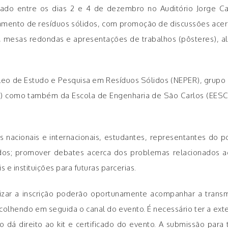
izado entre os dias 2 e 4 de dezembro no Auditório Jorge 
amento de resíduos sólidos, com promoção de discussões acer
s, mesas redondas e apresentações de trabalhos (pôsteres), a
leo de Estudo e Pesquisa em Resíduos Sólidos (NEPER), grup
IAU) como também da Escola de Engenharia de São Carlos (EESC
.
 nacionais e internacionais, estudantes, representantes do pod
dos; promover debates acerca dos problemas relacionados ao
s e instituições para futuras parcerias.
zar a inscrição poderão oportunamente acompanhar a transmi
escolhendo em seguida o canal do evento. É necessário ter a e
á direito ao kit e certificado do evento. A submissão para tr