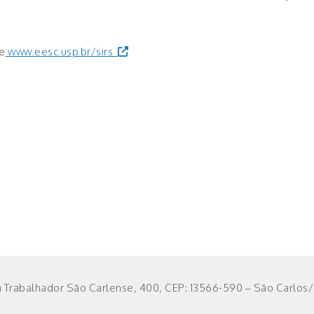
te
www.eesc.usp.br/sirs
 Trabalhador São Carlense, 400, CEP: 13566-590 – São Carlos/S