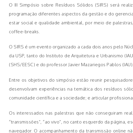
O III Simpósio sobre Resíduos Sólidos (SIRS) será real
programação diferentes aspectos da gestão e do gerenci
estar social e qualidade ambiental, por meio de palestra
coffee-breaks.
O SIRS é um evento organizado a cada dois anos pelo Núc
da USP, tanto do Instituto de Arquitetura e Urbanismo (
(SHS/EESC) e do professor Javier Mazariegos Pablos (IAU)
Entre os objetivos do simpósio estão reunir pesquisadores
desenvolvam experiências na temática dos resíduos sóli
comunidade científica e a sociedade; e articular profissionai
Os interessados nas palestras que não conseguiram reali
“transmissões”, “ao vivo”, no canto esquerdo da página, 
navegador. O acompanhamento da transmissão online não d