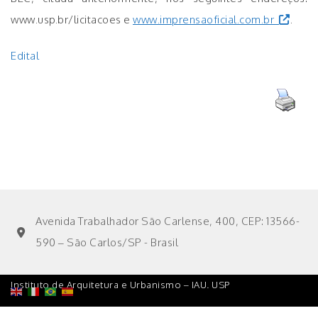
www.usp.br/licitacoes e
www.imprensaoficial.com.br
.
Edital
Avenida Trabalhador São Carlense, 400, CEP: 13566-
590 – São Carlos/SP - Brasil
Instituto de Arquitetura e Urbanismo – IAU. USP