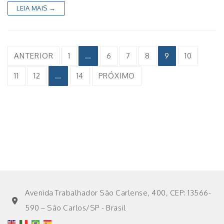
LEIA MAIS →
Paginação
ANTERIOR
1
…
6
7
8
9
10
de
11
12
…
14
PRÓXIMO
posts
Avenida Trabalhador São Carlense, 400, CEP: 13566-
590 – São Carlos/SP - Brasil