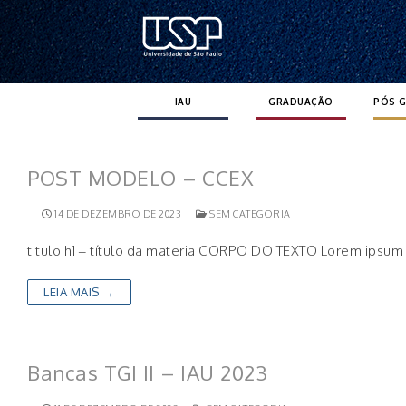
Pular
para
o
conteúdo
IAU
GRADUAÇÃO
PÓS 
POST MODELO – CCEX
14 DE DEZEMBRO DE 2023
SEM CATEGORIA
titulo h1 – título da materia CORPO DO TEXTO Lorem ipsum d
LEIA MAIS →
Bancas TGI II – IAU 2023