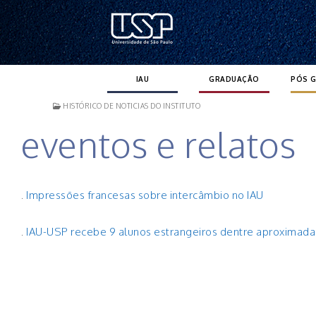
Pular
para
o
conteúdo
IAU
GRADUAÇÃO
PÓS 
HISTÓRICO DE NOTICIAS DO INSTITUTO
eventos e relatos
.
Impressões francesas sobre intercâmbio no IAU
.
IAU-USP recebe 9 alunos estrangeiros dentre aproxima