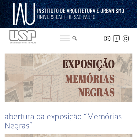
Pular
para
o
conteúdo
HISTÓRICO DE NOTICIAS DO INSTITUTO
abertura da exposição “Memórias
Negras”