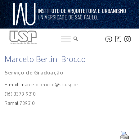
Pular
para
o
conteúdo
INSTITUCIONAL
Marcelo Bertini Brocco
Serviço de Graduação
E-mail: marcelo.brocco@sc.usp.br
(16) 3373-9310
Ramal 739310