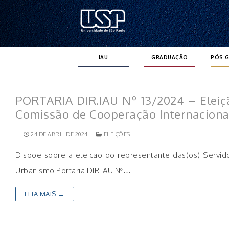
Pular
para
o
conteúdo
IAU
GRADUAÇÃO
PÓS 
PORTARIA DIR.IAU Nº 13/2024 – Eleiçã
Comissão de Cooperação Internacional
24 DE ABRIL DE 2024
ELEIÇÕES
Dispõe sobre a eleição do representante das(os) Servidor
Urbanismo Portaria DIR.IAU Nº…
LEIA MAIS →