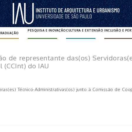
PESQUISA E INOVAÇÃO
CULTURA E EXTENSÃO
INCLUSÃO E PE
GRADUAÇÃO
Pesquisar por:
o de representante das(os) Servidoras(es
 (CCInt) do IAU
as(es) Técnico-Administrativas(os) junto à Comissão de Coope