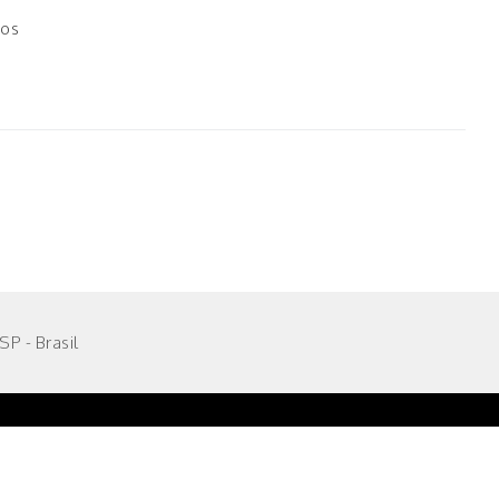
tos
P - Brasil