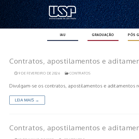
Pular
para
o
conteúdo
IAU
GRADUAÇÃO
PÓS 
Contratos, apostilamentos e aditame
9 DE FEVEREIRO DE 2026
CONTRATOS
Divulgam-se os contratos, apostilamentos e aditamentos 
LEIA MAIS →
Contratos, apostilamentos e aditame