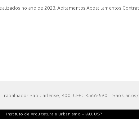
realizados no ano de 2023. Aditamentos Apostilamentos Contra
 Trabalhador São Carlense, 400, CEP: 13566-590 – São Carlos/S
Instituto de Arquitetura e Urbanismo – IAU. USP