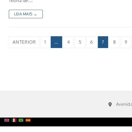
Teoría de…
LEIA MAIS →
Paginação
ANTERIOR
1
…
4
5
6
7
8
9
de
posts
Avenida