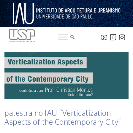
Pular
para
o
conteúdo
HISTÓRICO DE NOTICIAS DO INSTITUTO
palestra no IAU “Verticalization
Aspects of the Contemporary City”