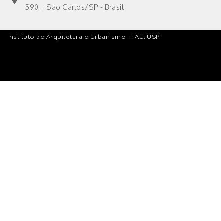
590 – São Carlos/SP - Brasil
Instituto de Arquitetura e Urbanismo – IAU. USP