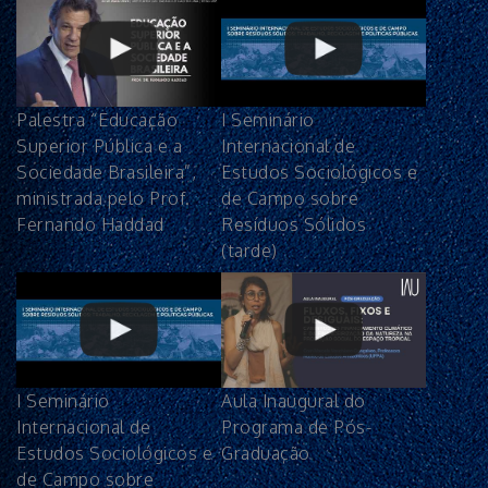
Palestra “Educação
I Seminário
Superior Pública e a
Internacional de
Sociedade Brasileira”,
Estudos Sociológicos e
ministrada pelo Prof.
de Campo sobre
Fernando Haddad
Resíduos Sólidos
(tarde)
I Seminário
Aula Inaugural do
Internacional de
Programa de Pós-
Estudos Sociológicos e
Graduação
de Campo sobre